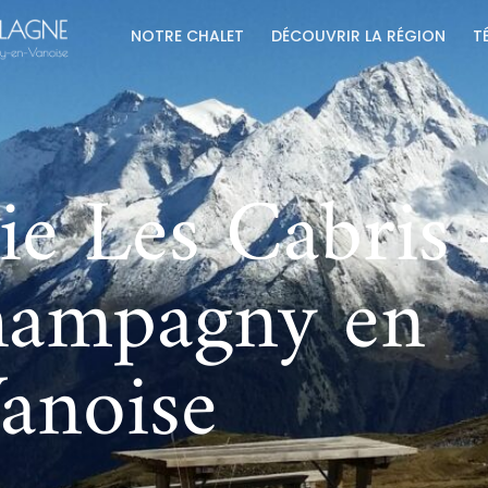
NOTRE CHALET
DÉCOUVRIR LA RÉGION
T
ie Les Cabris 
ampagny en
anoise