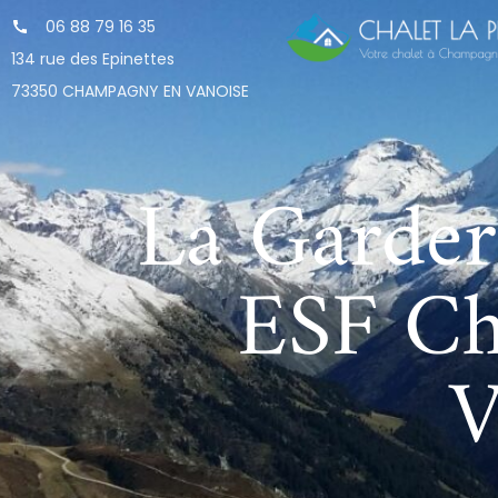
06 88 79 16 35
134 rue des Epinettes
73350 CHAMPAGNY EN VANOISE
La Garder
ESF Ch
V